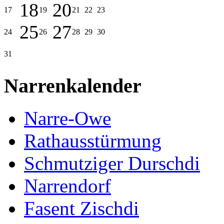
18
20
17
19
21
22
23
25
27
24
26
28
29
30
31
Narrenkalender
Narre-Owe
Rathausstürmung
Schmutziger Durschdi
Narrendorf
Fasent Zischdi