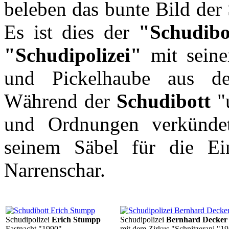
beleben das bunte Bild der 
Es ist dies der
"Schudibo
"Schudipolizei"
mit seine
und Pickelhaube aus de
Während der
Schudibott
"u
und Ordnungen verkünde
seinem Säbel für die Ein
Narrenschar.
Schudipolizei
Erich Stumpp
Schudipolizei
Bernhard Decker
Fastnacht "1990"
mit dem Zirkus "Schnitzerani "1