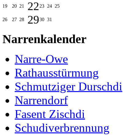
22
19
20
21
23
24
25
29
26
27
28
30
31
Narrenkalender
Narre-Owe
Rathausstürmung
Schmutziger Durschdi
Narrendorf
Fasent Zischdi
Schudiverbrennung