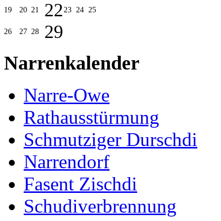
22
19
20
21
23
24
25
29
26
27
28
Narrenkalender
Narre-Owe
Rathausstürmung
Schmutziger Durschdi
Narrendorf
Fasent Zischdi
Schudiverbrennung