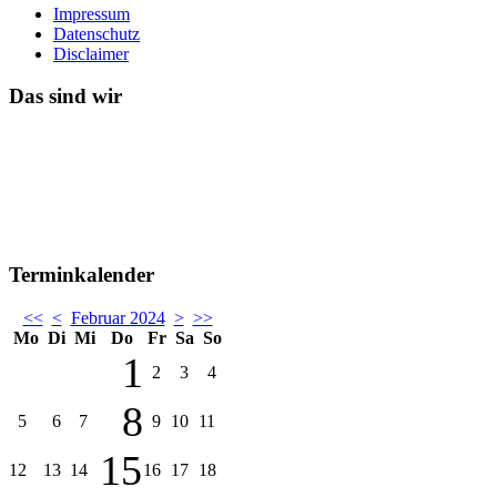
Impressum
Datenschutz
Disclaimer
Das sind wir
Terminkalender
<<
<
Februar 2024
>
>>
Mo
Di
Mi
Do
Fr
Sa
So
1
2
3
4
8
5
6
7
9
10
11
15
12
13
14
16
17
18