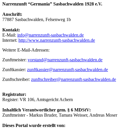
Narrenzunft “Germania” Sasbachwalden 1928 e.V.
Anschrift:
77887 Sasbachwalden, Felsenweg 1b
Kontakt:
E-Mail:
info@narrenzunft-sasbachwalden.de
Internet:
http://www.narrenzunft-sasbachwalden.de
Weitere E-Mail-Adressen:
Zunftmeister:
vorstand@narrenzunft-sasbachwalden.de
Zunftkassier:
zunftkassier@narrenzunft-sasbachwalden.de
Zunftschreiber:
zunftschreiber@narrenzunft-sasbachwalden.de
Registratur:
Register: VR 106, Amtsgericht Achern
Inhaltlich Verantwortlicher gem. § 6 MDStV:
Zunftmeister - Markus Bruder, Tamara Weisser, Andreas Moser
Dieses Portal wurde erstellt von: