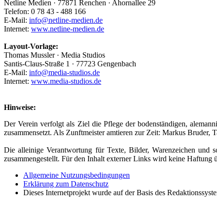
Netline Medien · 77871 Renchen · Ahornallee 29
Telefon: 0 78 43 - 488 166
E-Mail:
info@netline-medien.de
Internet:
www.netline-medien.de
Layout-Vorlage:
Thomas Mussler · Media Studios
Santis-Claus-Straße 1 · 77723 Gengenbach
E-Mail:
info@media-studios.de
Internet:
www.media-studios.de
Hinweise:
Der Verein verfolgt als Ziel die Pflege der bodenständigen, aleman
zusammensetzt. Als Zunftmeister amtieren zur Zeit: Markus Bruder, T
Die alleinige Verantwortung für Texte, Bilder, Warenzeichen und 
zusammengestellt. Für den Inhalt externer Links wird keine Haftun
Allgemeine Nutzungsbedingungen
Erklärung zum Datenschutz
Dieses Internetprojekt wurde auf der Basis des Redaktionssys