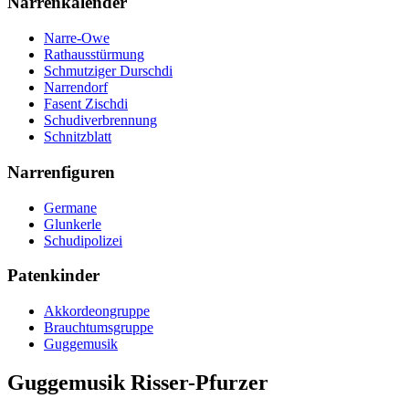
Narrenkalender
Narre-Owe
Rathausstürmung
Schmutziger Durschdi
Narrendorf
Fasent Zischdi
Schudiverbrennung
Schnitzblatt
Narrenfiguren
Germane
Glunkerle
Schudipolizei
Patenkinder
Akkordeongruppe
Brauchtumsgruppe
Guggemusik
Guggemusik Risser-Pfurzer