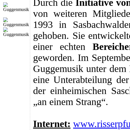
Durch die
Initiative vo
von weiteren Mitglied
1993 in Sasbachwald
gehoben. Sie entwickelte
einer echten
Bereich
geworden. Im September
Guggemusik unter de
eine Unterabteilung d
der einheimischen Sasc
„an einem Strang“.
Internet:
www.risserpfu