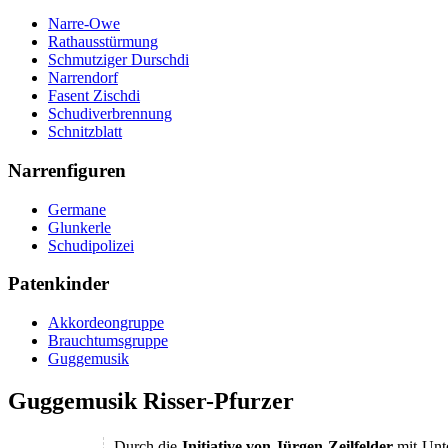
Narre-Owe
Rathausstürmung
Schmutziger Durschdi
Narrendorf
Fasent Zischdi
Schudiverbrennung
Schnitzblatt
Narrenfiguren
Germane
Glunkerle
Schudipolizei
Patenkinder
Akkordeongruppe
Brauchtumsgruppe
Guggemusik
Guggemusik Risser-Pfurzer
Durch die
Initiative von Jürgen Zeilfelder
mit Unte