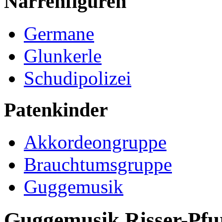
Narrenfiguren
Germane
Glunkerle
Schudipolizei
Patenkinder
Akkordeongruppe
Brauchtumsgruppe
Guggemusik
Guggemusik Risser-Pfu