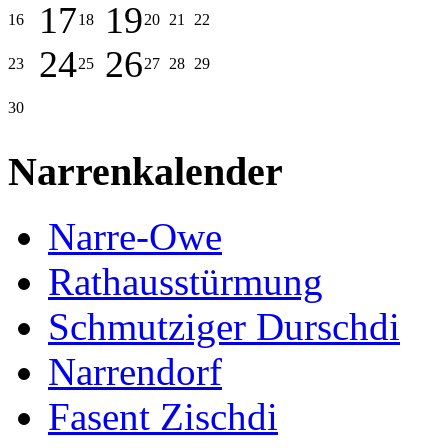
17
19
16
18
20
21
22
24
26
23
25
27
28
29
30
Narrenkalender
Narre-Owe
Rathausstürmung
Schmutziger Durschdi
Narrendorf
Fasent Zischdi