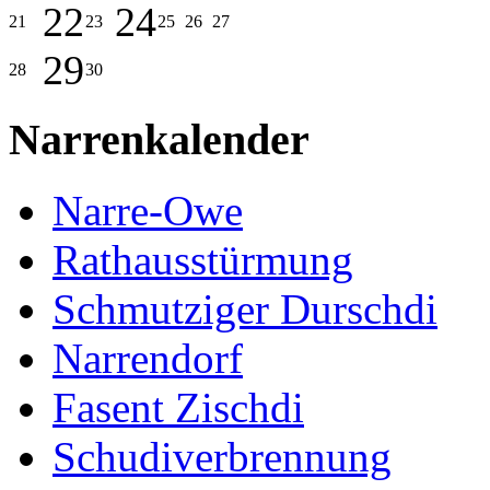
22
24
21
23
25
26
27
29
28
30
Narrenkalender
Narre-Owe
Rathausstürmung
Schmutziger Durschdi
Narrendorf
Fasent Zischdi
Schudiverbrennung