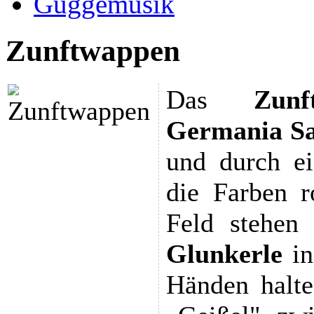
Guggemusik
Zunftwappen
Das
Zunf
Germania
S
und durch ei
die Farben r
Feld stehen
Glunkerle
i
Händen halte