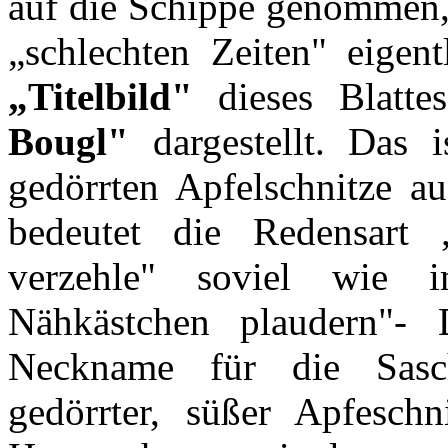
auf die Schippe genommen, 
„schlechten Zeiten" eigen
„Titelbild"
dieses Blatte
Bougl"
dargestellt. Das 
gedörrten Apfelschnitze a
bedeutet die Redensart 
verzehle" soviel wie
Nähkästchen plaudern"- 
Neckname für die Sasch
gedörrter, süßer Apfesch