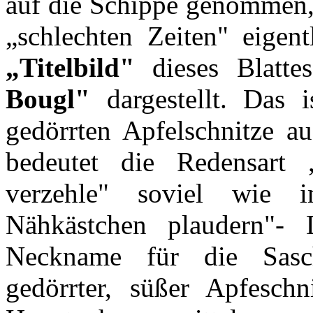
auf die Schippe genommen, 
„schlechten Zeiten" eigen
„Titelbild"
dieses Blatte
Bougl"
dargestellt. Das 
gedörrten Apfelschnitze a
bedeutet die Redensart 
verzehle" soviel wie
Nähkästchen plaudern"- 
Neckname für die Sasch
gedörrter, süßer Apfesch