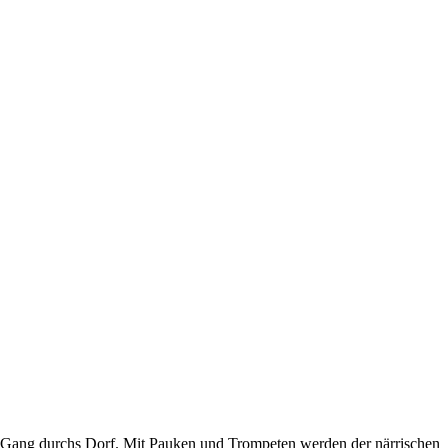
 Gang durchs Dorf. Mit Pauken und Trompeten werden der närrischen