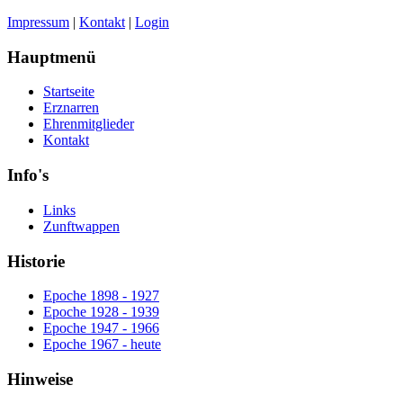
Impressum
|
Kontakt
|
Login
Hauptmenü
Startseite
Erznarren
Ehrenmitglieder
Kontakt
Info's
Links
Zunftwappen
Historie
Epoche 1898 - 1927
Epoche 1928 - 1939
Epoche 1947 - 1966
Epoche 1967 - heute
Hinweise