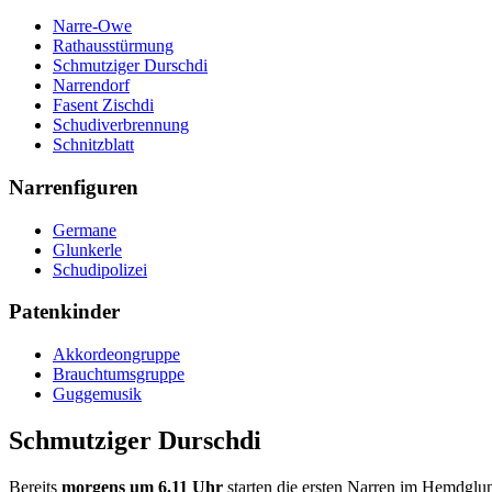
Narre-Owe
Rathausstürmung
Schmutziger Durschdi
Narrendorf
Fasent Zischdi
Schudiverbrennung
Schnitzblatt
Narrenfiguren
Germane
Glunkerle
Schudipolizei
Patenkinder
Akkordeongruppe
Brauchtumsgruppe
Guggemusik
Schmutziger Durschdi
Bereits
morgens um 6.11 Uhr
starten die ersten Narren im Hemdgl