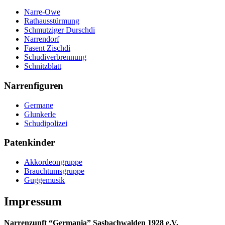
Narre-Owe
Rathausstürmung
Schmutziger Durschdi
Narrendorf
Fasent Zischdi
Schudiverbrennung
Schnitzblatt
Narrenfiguren
Germane
Glunkerle
Schudipolizei
Patenkinder
Akkordeongruppe
Brauchtumsgruppe
Guggemusik
Impressum
Narrenzunft “Germania” Sasbachwalden 1928 e.V.