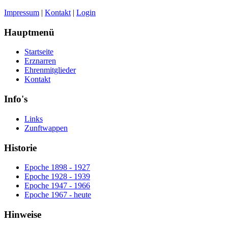
Impressum
|
Kontakt
|
Login
Hauptmenü
Startseite
Erznarren
Ehrenmitglieder
Kontakt
Info's
Links
Zunftwappen
Historie
Epoche 1898 - 1927
Epoche 1928 - 1939
Epoche 1947 - 1966
Epoche 1967 - heute
Hinweise