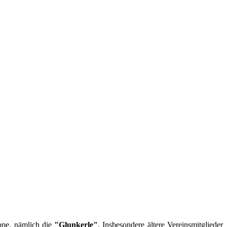
ppe, nämlich die
"Glunkerle"
. Insbesondere ältere Vereinsmitglieder