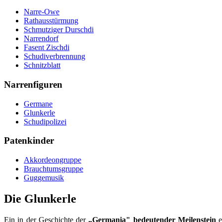
Narre-Owe
Rathausstürmung
Schmutziger Durschdi
Narrendorf
Fasent Zischdi
Schudiverbrennung
Schnitzblatt
Narrenfiguren
Germane
Glunkerle
Schudipolizei
Patenkinder
Akkordeongruppe
Brauchtumsgruppe
Guggemusik
Die Glunkerle
Ein in der Geschichte der
„Germania" bedeutender Meilenstein
e