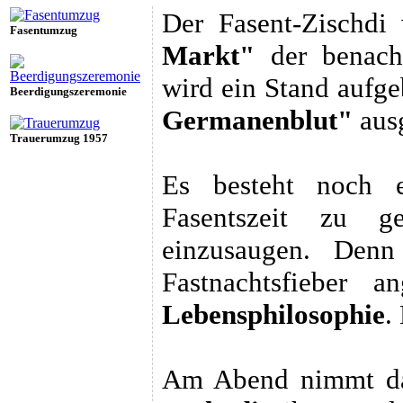
Der Fasent-Zischdi
Fasentumzug
Markt"
der benachb
wird ein Stand aufg
Beerdigungszeremonie
Germanenblut"
ausg
Trauerumzug 1957
Es besteht noch e
Fasentszeit zu g
einzusaugen. Den
Fastnachtsfieber a
Lebensphilosophie
.
Am Abend nimmt d