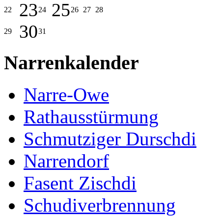
23
25
22
24
26
27
28
30
29
31
Narrenkalender
Narre-Owe
Rathausstürmung
Schmutziger Durschdi
Narrendorf
Fasent Zischdi
Schudiverbrennung