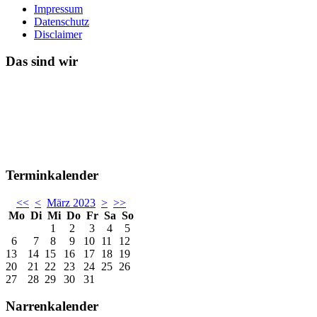
Impressum
Datenschutz
Disclaimer
Das sind wir
Terminkalender
<<
<
März 2023
>
>>
Mo
Di
Mi
Do
Fr
Sa
So
1
2
3
4
5
6
7
8
9
10
11
12
13
14
15
16
17
18
19
20
21
22
23
24
25
26
27
28
29
30
31
Narrenkalender