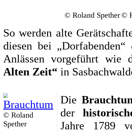
© Roland Spether
© R
So werden alte Gerätschaft
diesen bei „Dorfabenden“ 
Anlässen vorgeführt wie d
Alten Zeit“
in Sasbachwalde
Die
Brauchtu
der
historisc
© Roland
Jahre 1789 v
Spether