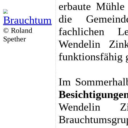
erbaute Mühle
die Gemeind
fachlichen L
© Roland
Spether
Wendelin Zin
funktionsfähig
Im Sommerhalbj
Besichtigun
Wendelin Z
Brauchtumsgru