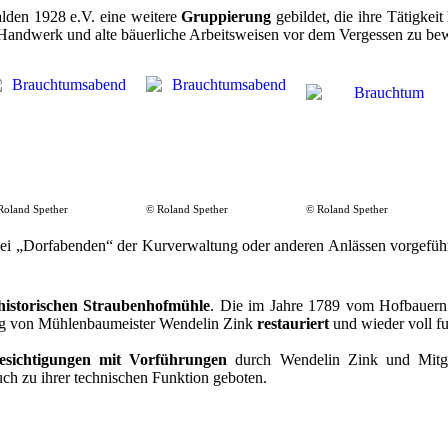
lden 1928 e.V. eine weitere
Gruppierung
gebildet, die ihre Tätigkei
s Handwerk und alte bäuerliche Arbeitsweisen vor dem Vergessen zu be
Roland Spether
© Roland Spether
© Roland Spether
 bei „Dorfabenden“ der Kurverwaltung oder anderen Anlässen vorgeführt
historischen Straubenhofmühle
. Die im Jahre 1789 vom Hofbauern 
ng von Mühlenbaumeister Wendelin Zink
restauriert
und wieder voll f
esichtigungen mit Vorführungen
durch Wendelin Zink und Mitgl
ch zu ihrer technischen Funktion geboten.